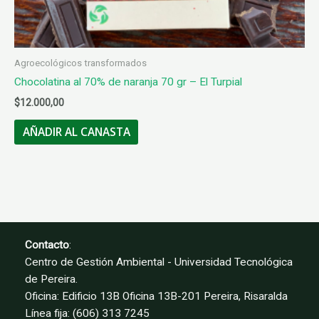
Agroecológicos transformados
Chocolatina al 70% de naranja 70 gr – El Turpial
$
12.000,00
AÑADIR AL CANASTA
Contacto
:
Centro de Gestión Ambiental - Universidad Tecnológica
de Pereira.
Oficina: Edificio 13B Oficina 13B-201 Pereira, Risaralda
Línea fija: (606) 313 7245