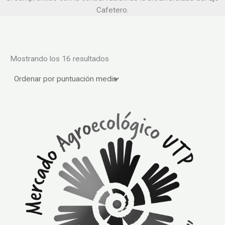
Cafetero.
Ordenado
Mostrando los 16 resultados
por
puntuación
media