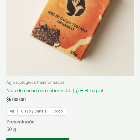
Agroecológicos transformados
Nibs de cacao con sabores 50 (g) – El Turpial
$
6.000,00
Ají
Clavo y Canela
Coco
Presentación:
50 g
Este