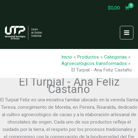
Ir
$
0,00
al
contenido
Inicio
Productos
Categorias
Agroecológicos transformados
El Turpial - Ana Feliz Castaño
El Turpial - Ana Feliz
Castaño
El Turpial Feliz es una iniciativa familiar ubicado en la vereda Santa
Teresa, corregimiento de Morelia, en Pereira, Risaralda, dedicado
al cultivo agroecológico de cacao y a la elaboración artesanal de
chocolates de origen. Cada uno de sus productos refleja el
cuidado por la tierra, el respeto por los procesos tradicionales y
el compromiso con la conservación de la biodiversidad del Eje