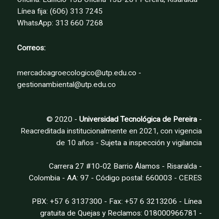
la
Línea fija: (606) 313 7245
página
WhatsApp: 313 660 7268
de
producto
Correos:
mercadoagroecologico@utp.edu.co -
gestionambiental@utp.edu.co
© 2020 -
Universidad Tecnológica de Pereira
-
Reacreditada institucionalmente en 2021, con vigencia
de 10 años
- Sujeta a inspección y vigilancia
Carrera 27 #10-02 Barrio Álamos - Risaralda -
Colombia - AA: 97 - Código postal: 660003 -
CERES
PBX: +57 6 3137300 - Fax: +57 6 3213206 - Línea
gratuita de Quejas y Reclamos: 018000966781 -