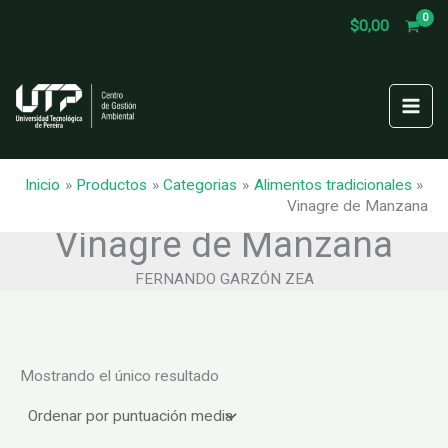
Ir
$
0,00
al
contenido
Inicio
Productos
Categorias
Alimentos tradicionales
Vinagre de Manzana
Vinagre de Manzana
FERNANDO GARZÓN ZEA
Mostrando el único resultado