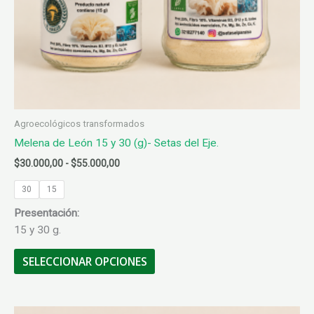
producto
Agroecológicos transformados
Melena de León 15 y 30 (g)- Setas del Eje.
Rango
$
30.000,00
-
$
55.000,00
de
precios:
30
15
desde
Presentación:
$30.000,00
hasta
15 y 30 g.
$55.000,00
Este
SELECCIONAR OPCIONES
producto
tiene
múltiples