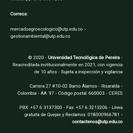
de
producto
Correos:
mercadoagroecologico@utp.edu.co -
gestionambiental@utp.edu.co
© 2020 -
Universidad Tecnológica de Pereira
-
Reacreditada institucionalmente en 2021, con vigencia
de 10 años
- Sujeta a inspección y vigilancia
Carrera 27 #10-02 Barrio Álamos - Risaralda -
Colombia - AA: 97 - Código postal: 660003 -
CERES
PBX: +57 6 3137300 - Fax: +57 6 3213206 - Línea
gratuita de Quejas y Reclamos: 018000966781 -
contactenos@utp.edu.co