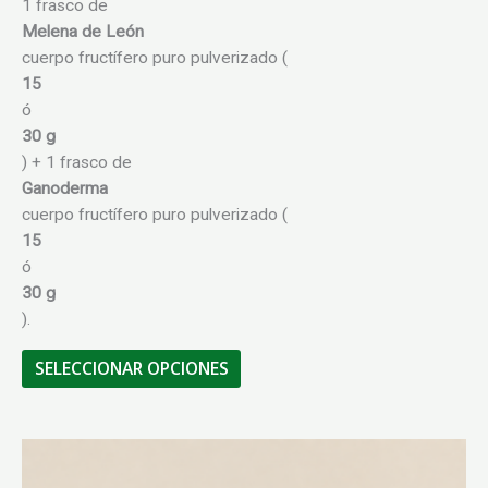
1 frasco de
$105.000,00
Melena de León
cuerpo fructífero puro pulverizado (
15
ó
30 g
) + 1 frasco de
Ganoderma
cuerpo fructífero puro pulverizado (
15
ó
30 g
).
Este
SELECCIONAR OPCIONES
producto
tiene
múltiples
variantes.
Las