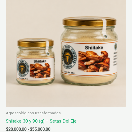
opciones
se
pueden
elegir
en
la
página
de
producto
Agroecológicos transformados
Shiitake 30 y 90 (g) – Setas Del Eje.
Rango
$
20.000,00
-
$
55.000,00