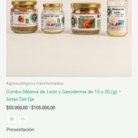
Agroecológicos transformados
Combo Melena de León y Ganoderma de 15 y 30 (g) –
Setas Del Eje
Rango
$
55.000,00
-
$
105.000,00
de
precios:
30
15
desde
Presentación:
$55.000,00
hasta