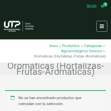
Ir
$
0,00
al
contenido
Inicio
Productos
Categorias
Agroecológicos frescos
Oromáticas (Hortalizas-Frutas-Aromáticas)
Oromáticas (Hortalizas-
Frutas-Aromáticas)
No se han encontrado productos que
coincidan con tu selección.