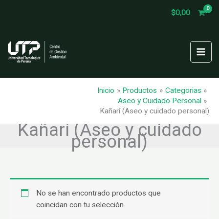
Ir
$
0,00
al
contenido
Inicio
Productos
Categorias
Aseo y Cuidado Personal
Kañarí (Aseo y cuidado personal)
Kañarí (Aseo y cuidado
personal)
No se han encontrado productos que
coincidan con tu selección.