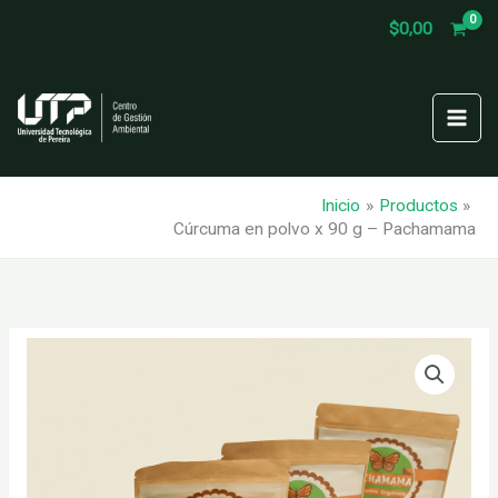
Ir
$
0,00
al
contenido
Inicio
Productos
Cúrcuma en polvo x 90 g – Pachamama