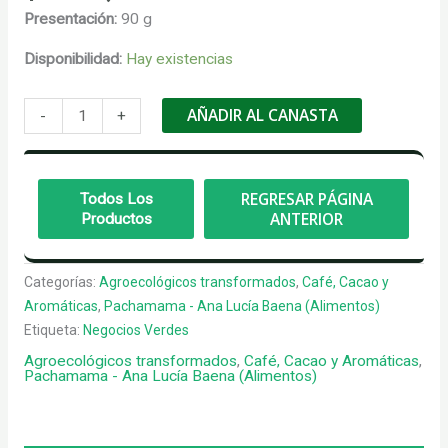
Presentación:
90 g
Disponibilidad:
Hay existencias
Cúrcuma
AÑADIR AL CANASTA
-
+
en
polvo
x
Todos Los
90
Productos
g
-
Pachamama
Categorías:
Agroecológicos transformados
,
Café, Cacao y
cantidad
Aromáticas
,
Pachamama - Ana Lucía Baena (Alimentos)
Etiqueta:
Negocios Verdes
Agroecológicos transformados
,
Café, Cacao y Aromáticas
,
Pachamama - Ana Lucía Baena (Alimentos)