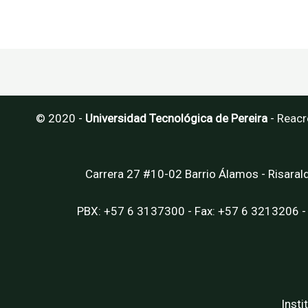
elegir
en
la
página
de
producto
© 2020 -
Universidad Tecnológica de Pereira
-
Reacr
Carrera 27 #10-02 Barrio Álamos - Risaral
PBX: +57 6 3137300 - Fax: +57 6 3213206 -
Insti