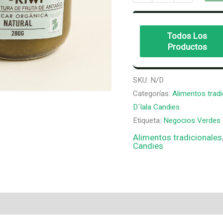
de
Lulo
Kiwi
Todos Los
280,
Productos
110
(g)-
SKU:
N/D
D
Categorías:
Alimentos tradi
´lala
D´lala Candies
Candies
Etiqueta:
Negocios Verdes
cantidad
Alimentos tradicionales
Candies
loraciones (0)