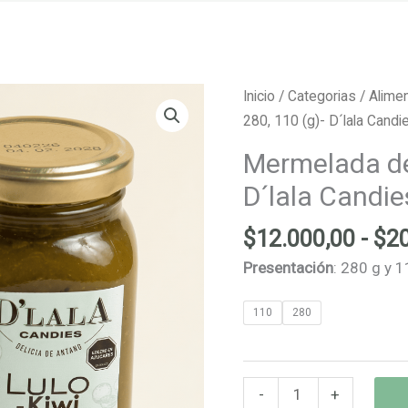
Inicio
/
Categorias
/
Alimen
280, 110 (g)- D´lala Candi
Mermelada de 
D´lala Candie
$
12.000,00
-
$
2
Presentación
: 280 g y 1
110
280
Mermelada
-
+