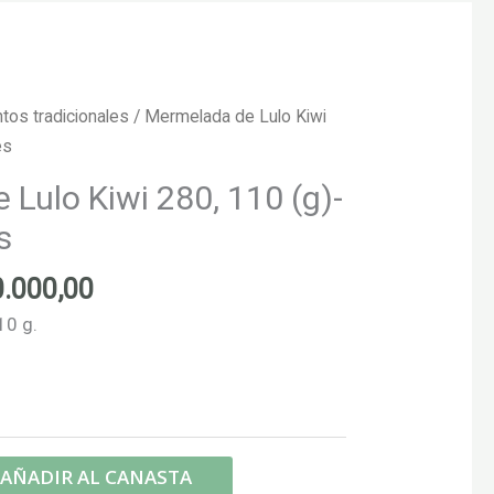
tos tradicionales
/ Mermelada de Lulo Kiwi
es
Lulo Kiwi 280, 110 (g)-
s
Rango
0.000,00
de
10 g.
precios:
desde
$12.000,00
hasta
$20.000,00
AÑADIR AL CANASTA