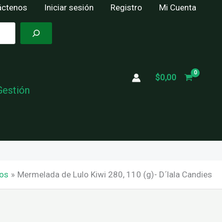
áctenos
Iniciar sesión
Registro
Mi Cuenta
$
0,00
Gestión
os
Mermelada de Lulo Kiwi 280, 110 (g)- D´lala Candies