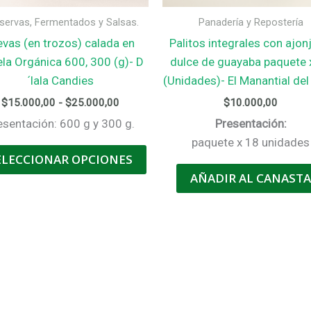
servas, Fermentados y Salsas.
Panadería y Repostería
evas (en trozos) calada en
Palitos integrales con ajonj
la Orgánica 600, 300 (g)- D
dulce de guayaba paquete 
´lala Candies
(Unidades)- El Manantial del
Rango
$
15.000,00
-
$
25.000,00
$
10.000,00
de
esentación: 600 g y 300 g.
Presentación:
precios:
desde
paquete x 18 unidades
Este
$15.000,00
ELECCIONAR OPCIONES
producto
hasta
AÑADIR AL CANAST
$25.000,00
tiene
múltiples
variantes.
Las
opciones
se
pueden