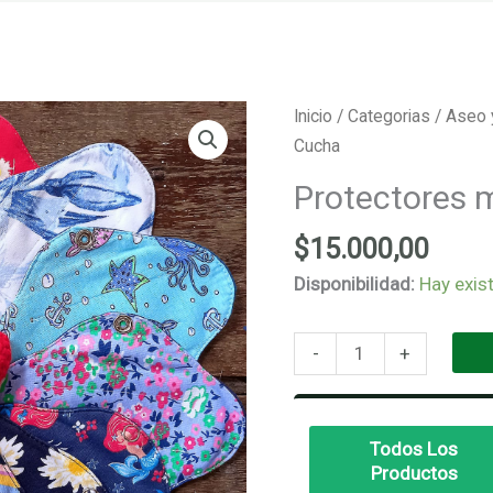
Inicio
/
Categorias
/
Aseo 
Cucha
Protectores 
$
15.000,00
Disponibilidad:
Hay exis
Protectores
-
+
mini
-
La
Todos Los
Cucha
Productos