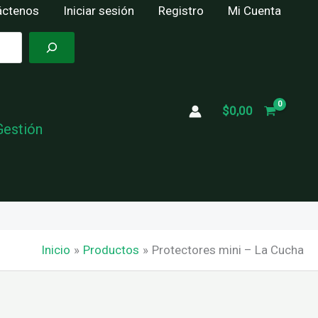
áctenos
Iniciar sesión
Registro
Mi Cuenta
$
0,00
Gestión
Inicio
Productos
Protectores mini – La Cucha