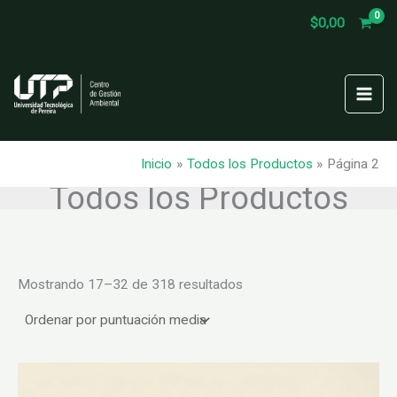
Ir
$
0,00
al
contenido
Inicio
Todos los Productos
Página 2
Todos los Productos
Ordenado
Mostrando 17–32 de 318 resultados
por
puntuación
media