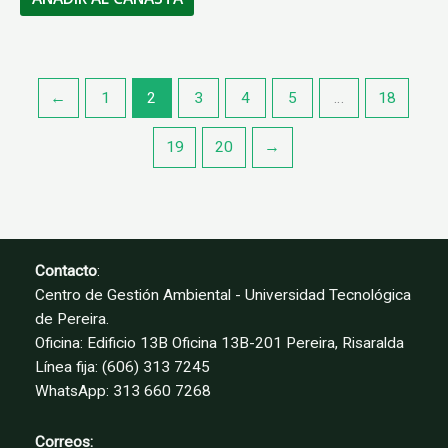
←
1
2
3
4
5
…
18
19
20
→
Contacto
:
Centro de Gestión Ambiental - Universidad Tecnológica
de Pereira.
Oficina: Edificio 13B Oficina 13B-201 Pereira, Risaralda
Línea fija: (606) 313 7245
WhatsApp: 313 660 7268
Correos: