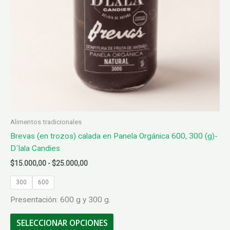
página
de
producto
Alimentos tradicionales
Brevas (en trozos) calada en Panela Orgánica 600, 300 (g)-
D´lala Candies
Rango
$
15.000,00
-
$
25.000,00
de
precios:
300
600
desde
Presentación: 600 g y 300 g.
$15.000,00
hasta
Este
$25.000,00
SELECCIONAR OPCIONES
producto