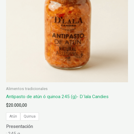
elegir
en
la
página
de
producto
Alimentos tradicionales
Antipasto de atún ó quinoa 245 (g)- D´lala Candies
$
20.000,00
Atún
Quinua
Presentación
: 245 g.