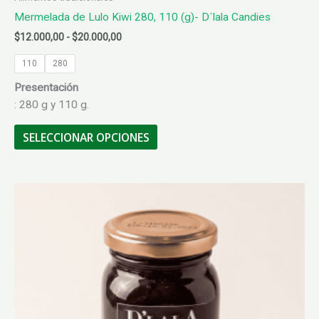
Mermelada de Lulo Kiwi 280, 110 (g)- D´lala Candies
Rango
$
12.000,00
-
$
20.000,00
de
precios:
110
280
desde
Presentación
$12.000,00
hasta
: 280 g y 110 g.
$20.000,00
Este
SELECCIONAR OPCIONES
producto
tiene
múltiples
variantes.
Las
opciones
se
pueden
elegir
en
la