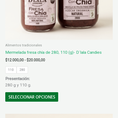
producto
Alimentos tradicionales
Mermelada fresa chía de 280, 110 (g)- D´lala Candies
Rango
$
12.000,00
-
$
20.000,00
de
precios:
110
280
desde
Presentación:
$12.000,00
hasta
280 g y 110 g.
$20.000,00
Este
SELECCIONAR OPCIONES
producto
tiene
múltiples