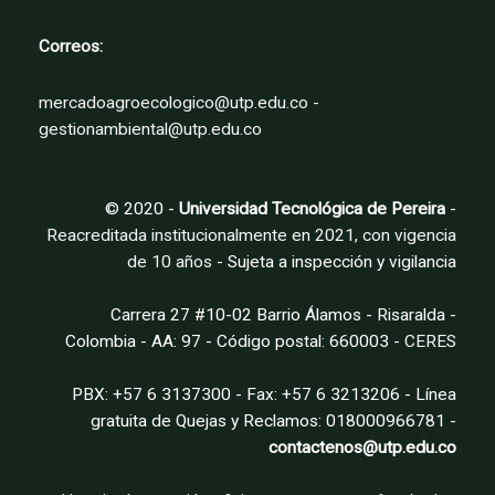
de
producto
Correos:
mercadoagroecologico@utp.edu.co -
gestionambiental@utp.edu.co
© 2020 -
Universidad Tecnológica de Pereira
-
Reacreditada institucionalmente en 2021, con vigencia
de 10 años
- Sujeta a inspección y vigilancia
Carrera 27 #10-02 Barrio Álamos - Risaralda -
Colombia - AA: 97 - Código postal: 660003 -
CERES
PBX: +57 6 3137300 - Fax: +57 6 3213206 - Línea
gratuita de Quejas y Reclamos: 018000966781 -
contactenos@utp.edu.co