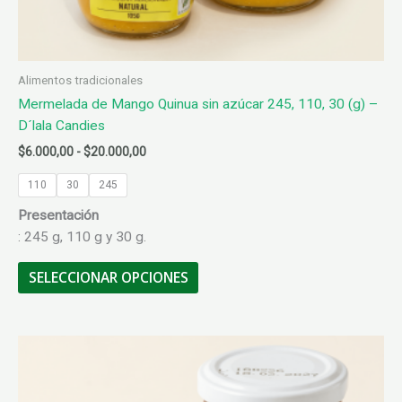
Alimentos tradicionales
Mermelada de Mango Quinua sin azúcar 245, 110, 30 (g) –
D´lala Candies
Rango
$
6.000,00
-
$
20.000,00
de
precios:
110
30
245
desde
Presentación
$6.000,00
hasta
: 245 g, 110 g y 30 g.
$20.000,00
Este
SELECCIONAR OPCIONES
producto
tiene
múltiples
variantes.
Las
opciones