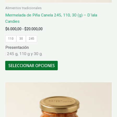
Alimentos tradicionales
Mermelada de Piña Canela 245, 110, 30 (g) – D´lala
Candies
Rango
$
6.000,00
-
$
20.000,00
de
precios:
110
30
245
desde
Presentación
$6.000,00
hasta
: 245 g, 110 g y 30 g.
$20.000,00
Este
SELECCIONAR OPCIONES
producto
tiene
múltiples
variantes.
Las
opciones
se
pueden