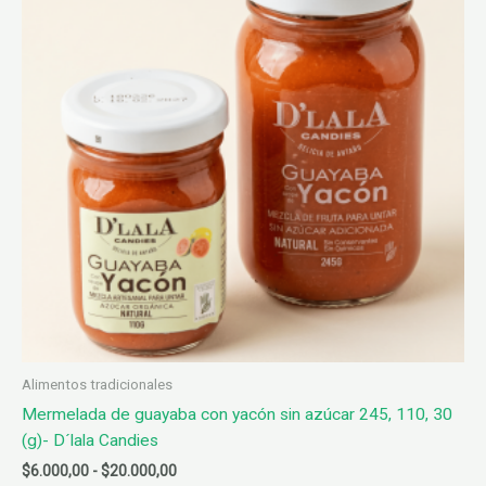
se
pueden
elegir
en
la
página
de
producto
Alimentos tradicionales
Mermelada de guayaba con yacón sin azúcar 245, 110, 30
(g)- D´lala Candies
Rango
$
6.000,00
-
$
20.000,00