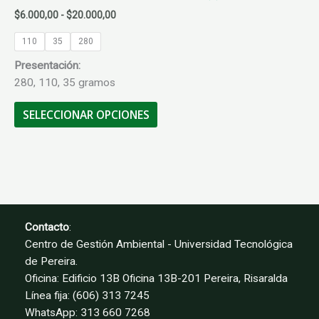
Rango
$
6.000,00
-
$
20.000,00
de
precios:
110
35
280
desde
Presentación:
$6.000,00
hasta
280, 110, 35 gramos
$20.000,00
Este
SELECCIONAR OPCIONES
producto
tiene
múltiples
variantes.
Las
opciones
se
Contacto
:
pueden
Centro de Gestión Ambiental - Universidad Tecnológica
elegir
de Pereira.
en
Oficina: Edificio 13B Oficina 13B-201 Pereira, Risaralda
la
Línea fija: (606) 313 7245
página
WhatsApp: 313 660 7268