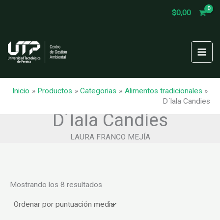
Ir
$
0,00
al
contenido
Inicio
Productos
Categorias
Alimentos tradicionales
D´lala Candies
D´lala Candies
LAURA FRANCO MEJÍA
Ordenado
Mostrando los 8 resultados
por
puntuación
media