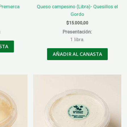
 Premerca
Queso campesino (Libra)- Quesillos el
Gordo
$
15.000,00
g
Presentación:
1 libra.
STA
AÑADIR AL CANASTA