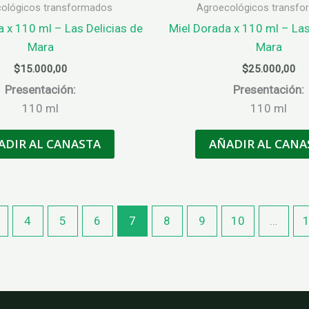
ológicos transformados
Agroecológicos transf
a x 110 ml – Las Delicias de
Miel Dorada x 110 ml – Las
Mara
Mara
$
15.000,00
$
25.000,00
Presentación:
Presentación:
110 ml
110 ml
ADIR AL CANASTA
AÑADIR AL CANA
4
5
6
7
8
9
10
…