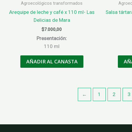
Agroecológicos transformados
Agroec
Arequipe de leche y café x 110 ml- Las
Salsa tártar
Delicias de Mara
$
7.000,00
Presentación:
110 ml
AÑADIR AL CANASTA
AÑ
←
1
2
3