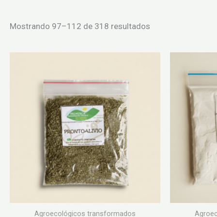
Ordenado
Mostrando 97–112 de 318 resultados
por
puntuación
media
Agroecológicos transformados
Agroec