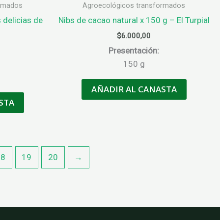
ormados
Agroecológicos transformados
 delicias de
Nibs de cacao natural x 150 g – El Turpial
$
6.000,00
Presentación:
150 g
AÑADIR AL CANASTA
STA
18
19
20
→