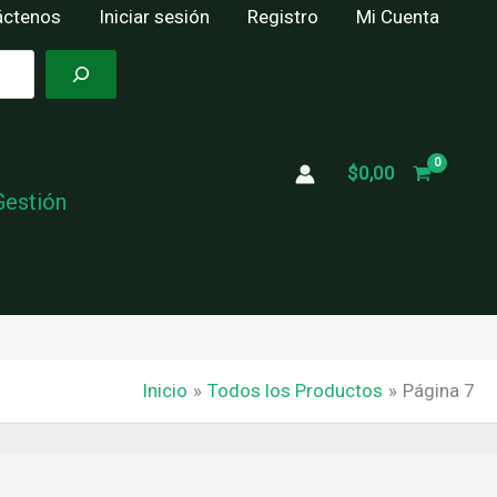
áctenos
Iniciar sesión
Registro
Mi Cuenta
$
0,00
Gestión
Inicio
Todos los Productos
Página 7