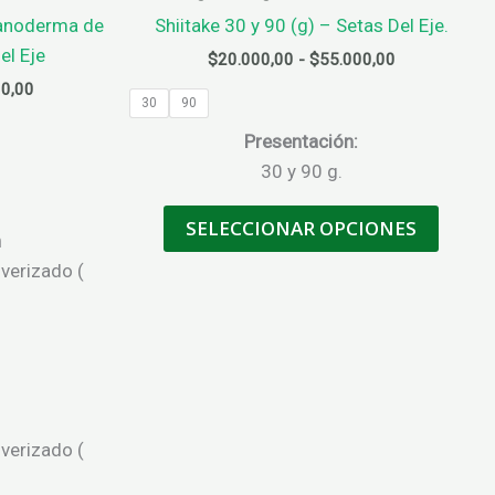
anoderma de
Shiitake 30 y 90 (g) – Setas Del Eje.
el Eje
Rango
$
20.000,00
-
$
55.000,00
de
Rango
0,00
precios:
30
90
de
desde
precios:
Presentación:
$20.000,00
desde
hasta
30 y 90 g.
$55.000,00
$55.000,00
hasta
Este
$105.000,00
SELECCIONAR OPCIONES
produc
n
tiene
lverizado (
múltip
variant
Las
opcion
se
puede
lverizado (
elegir