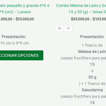
gato pequeño y grande 6*6 ó
Combo Melena de León y G
*9 (cm) – Lunarie
15 y 30 (g) – Setas D
Rango
.000,00
-
$
35.000,00
$
55.000,00
-
$
105.00
de
precios:
30
15
desde
Presentación:
Presentación:
$28.000,00
hasta
*6 cm ó 9*9 cm.
1 frasco de
$35.000,00
Este
Melena de Leó
CCIONAR OPCIONES
producto
cuerpo fructífero puro pu
tiene
15
múltiples
ó
variantes.
30 g
Las
) + 1 frasco de
opciones
Ganoderma
se
cuerpo fructífero puro pu
pueden
15