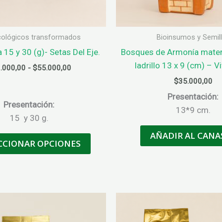
ológicos transformados
Bioinsumos y Semil
15 y 30 (g)- Setas Del Eje.
Bosques de Armonía matera
ladrillo 13 x 9 (cm) – Vi
Rango
.000,00
-
$
55.000,00
de
$
35.000,00
precios:
desde
Presentación:
Presentación:
$30.000,00
13*9 cm.
hasta
15 y 30 g.
$55.000,00
AÑADIR AL CANA
Este
CCIONAR OPCIONES
producto
tiene
múltiples
variantes.
Las
opciones