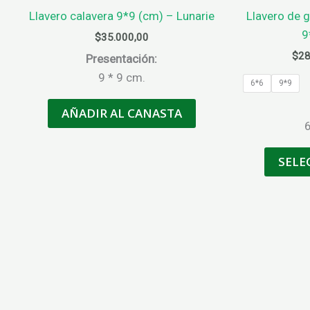
Llavero calavera 9*9 (cm) – Lunarie
Llavero de 
9
$
35.000,00
$
28
Presentación:
9 * 9 cm.
6*6
9*9
AÑADIR AL CANASTA
6
SELE