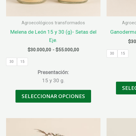
Agroecológicos transformados
Agroec
Melena de León 15 y 30 (g)- Setas del
Ganoderma 
Eje.
$
30
Rango
$
30.000,00
-
$
55.000,00
30
15
de
precios:
30
15
desde
Presentación:
$30.000,00
hasta
15 y 30 g.
$55.000,00
SELE
Este
SELECCIONAR OPCIONES
producto
tiene
múltiples
variantes.
Las