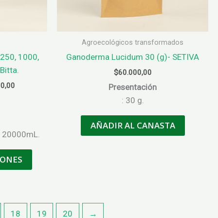
de
producto
Agroecológicos transformados
 250, 1000,
Ganoderma Lucidum 30 (g)- SETIVA
itta.
$
60.000,00
Rango
0,00
Presentación
de
: 30 g.
precios:
desde
$12.000,00
AÑADIR AL CANASTA
hasta
, 20000mL.
$290.000,00
Este
IONES
producto
tiene
múltiples
variantes.
18
19
20
→
Las