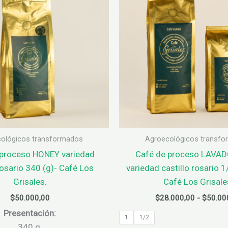
se
pueden
elegir
en
la
página
de
producto
ológicos transformados
Agroecológicos transf
proceso HONEY variedad
Café de proceso LAVA
rosario 340 (g)- Café Los
variedad castillo rosario 1/
Grisales.
Café Los Grisale
$
50.000,00
$
28.000,00
-
$
50.00
Presentación:
1
1/2
340 g.