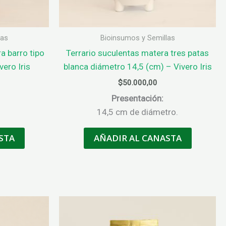
de
producto
las
Bioinsumos y Semillas
 barro tipo
Terrario suculentas matera tres patas
vero Iris
blanca diámetro 14,5 (cm) – Vivero Iris
$
50.000,00
Presentación:
14,5 cm de diámetro.
STA
AÑADIR AL CANASTA