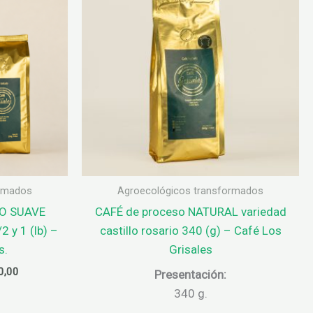
ormados
Agroecológicos transformados
DO SUAVE
CAFÉ de proceso NATURAL variedad
2 y 1 (lb) –
castillo rosario 340 (g) – Café Los
s.
Grisales
Rango
0,00
Presentación:
de
340 g.
precios:
desde