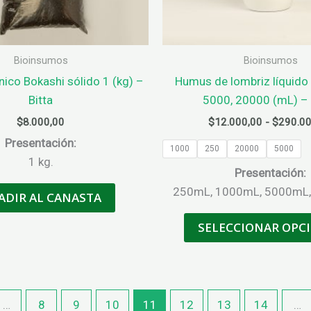
Bioinsumos
Bioinsumos
ico Bokashi sólido 1 (kg) –
Humus de lombriz líquido
Bitta
5000, 20000 (mL) – B
$
8.000,00
$
12.000,00
-
$
290.00
Presentación:
1000
250
20000
5000
1 kg.
Presentación:
250mL, 1000mL, 5000mL
ADIR AL CANASTA
SELECCIONAR OPC
…
8
9
10
11
12
13
14
…