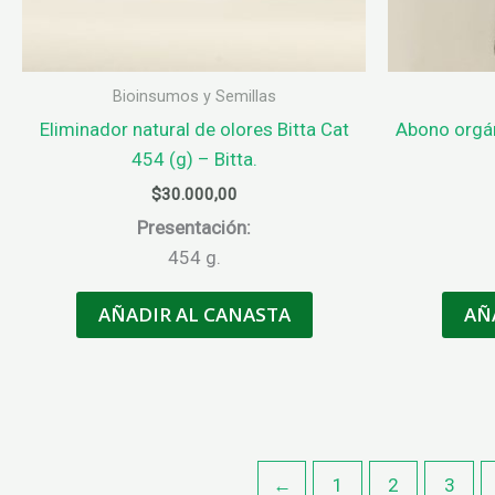
Bioinsumos y Semillas
Eliminador natural de olores Bitta Cat
Abono orgán
454 (g) – Bitta.
$
30.000,00
Presentación:
454 g.
AÑADIR AL CANASTA
AÑ
←
1
2
3