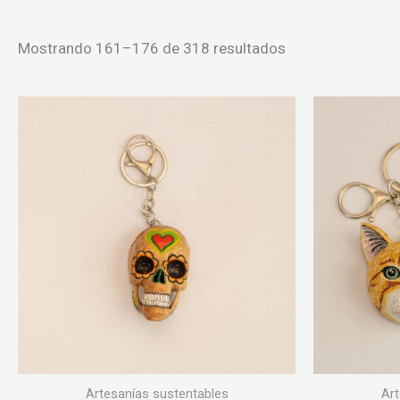
Ordenado
Mostrando 161–176 de 318 resultados
por
puntuación
media
Artesanías sustentables
Art