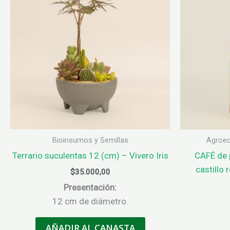
opciones
se
pueden
elegir
en
la
página
de
producto
Bioinsumos y Semillas
Agroec
Terrario suculentas 12 (cm) – Vivero Iris
CAFÉ de 
castillo 
$
35.000,00
Presentación:
12 cm de diámetro.
AÑADIR AL CANASTA