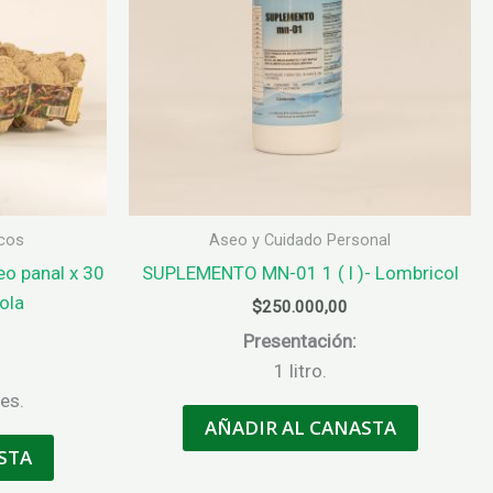
scos
Aseo y Cuidado Personal
eo panal x 30
SUPLEMENTO MN-01 1 ( l )- Lombricol
ola
$
250.000,00
Presentación:
1 litro.
des.
AÑADIR AL CANASTA
STA