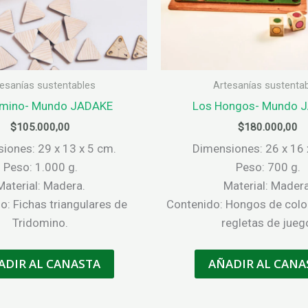
esanías sustentables
Artesanías sustenta
omino- Mundo JADAKE
Los Hongos- Mundo 
$
105.000,00
$
180.000,00
iones: 29 x 13 x 5 cm.
Dimensiones: 26 x 16 
Peso: 1.000 g.
Peso: 700 g.
Material: Madera.
Material: Madera
o: Fichas triangulares de
Contenido: Hongos de colo
Tridomino.
regletas de jueg
ADIR AL CANASTA
AÑADIR AL CANA