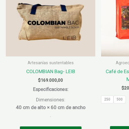
pueden
elegir
en
la
página
de
producto
Artesanías sustentables
Agroec
COLOMBIAN Bag- LEIB
Café de Es
M
$
169.000,00
$
20
Especificaciones:
Dimensiones:
250
500
40 cm de alto × 60 cm de ancho
.