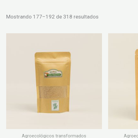
Ordenado
Mostrando 177–192 de 318 resultados
por
puntuación
media
Agroecológicos transformados
Agroec