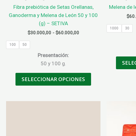
Fibra prebiótica de Setas Orellanas,
Melena de l
Ganoderma y Melena de León 50 y 100
$
60
(g) – SETIVA
1000
30
Rango
$
30.000,00
-
$
60.000,00
de
precios:
100
50
desde
Presentación:
$30.000,00
hasta
SELE
50 y 100 g.
$60.000,00
Este
SELECCIONAR OPCIONES
producto
tiene
múltiples
variantes.
Las
opciones
se