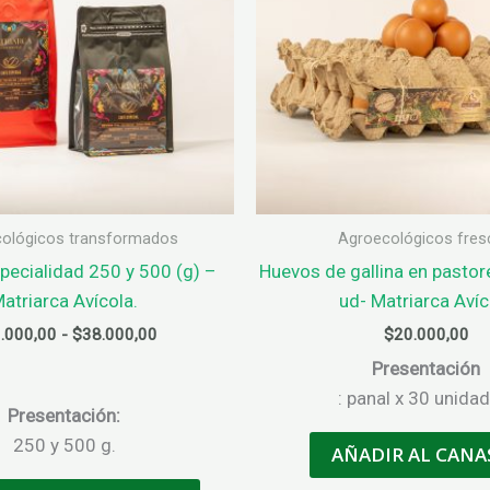
en
la
página
de
producto
ológicos transformados
Agroecológicos fre
pecialidad 250 y 500 (g) –
Huevos de gallina en pastor
atriarca Avícola.
ud- Matriarca Avíc
Rango
.000,00
-
$
38.000,00
$
20.000,00
de
Presentación
precios:
desde
: panal x 30 unida
Presentación:
$20.000,00
hasta
250 y 500 g.
AÑADIR AL CANA
$38.000,00
Este