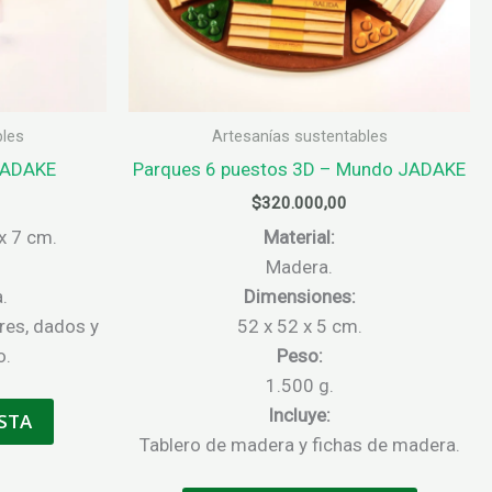
bles
Artesanías sustentables
JADAKE
Parques 6 puestos 3D – Mundo JADAKE
$
320.000,00
x 7 cm.
Material:
Madera.
.
Dimensiones:
res, dados y
52 x 52 x 5 cm.
o.
Peso:
1.500 g.
Incluye:
STA
Tablero de madera y fichas de madera.