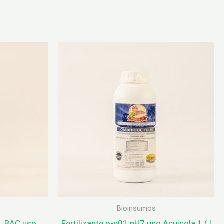
Bioinsumos
1 BAC uso
Fertilizante o-e01 pH7 uso Acuicola 1 ( l