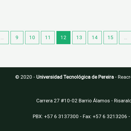
…
9
10
11
12
13
14
15
…
© 2020 -
Universidad Tecnológica de Pereira
-
Reacr
Carrera 27 #10-02 Barrio Álamos - Risaral
PBX: +57 6 3137300 - Fax: +57 6 3213206 -