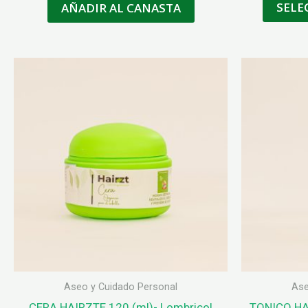
SELE
AÑADIR AL CANASTA
Aseo y Cuidado Personal
Ase
CERA HAIRZTE 120 (ml)- Lombricol
TONICO HAI