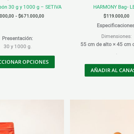
eón 30 g y 1000 g – SETIVA
HARMONY Bag- L
Rango
.000,00
-
$
671.000,00
$
119.000,00
de
Especificaciones
precios:
desde
Dimensiones:
Presentación:
$60.000,00
55 cm de alto × 45 cm 
hasta
30 y 1000 g.
$671.000,00
.
Este
CCIONAR OPCIONES
producto
AÑADIR AL CANA
tiene
múltiples
variantes.
Las
opciones
se
pueden
elegir